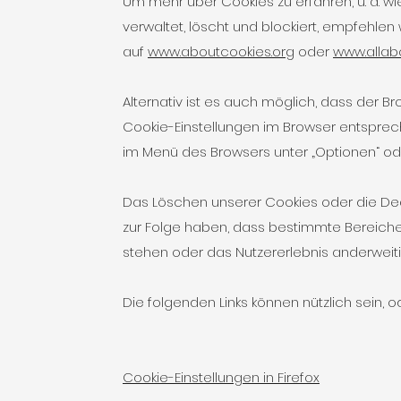
Um mehr über Cookies zu erfahren, u. a. 
verwaltet, löscht und blockiert, empfehlen
auf
www.aboutcookies.org
oder
www.allabo
Alternativ ist es auch möglich, dass der B
Cookie-Einstellungen im Browser entsprec
im Menü des Browsers unter „Optionen“ ode
Das Löschen unserer Cookies oder die Dea
zur Folge haben, dass bestimmte Bereiche
stehen oder das Nutzererlebnis anderweitig
Die folgenden Links können nützlich sein, od
Cookie-Einstellungen in Firefox